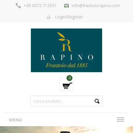
+39 0872.712031
info@frantoiorapino.com
Login/Register
0
MENU