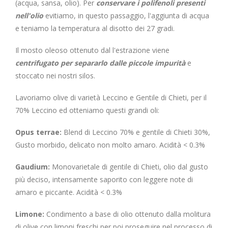
(acqua, sansa, olio). Per
conservare i polifenoli presenti
nell'olio
evitiamo, in questo passaggio, l'aggiunta di acqua
e teniamo la temperatura al disotto dei 27 gradi.
Il mosto oleoso ottenuto dal l'estrazione viene
centrifugato per separarlo dalle piccole impurità
e
stoccato nei nostri silos.
Lavoriamo olive di varietà Leccino e Gentile di Chieti, per il
70% Leccino ed otteniamo questi grandi oli:
Opus terrae:
Blend di Leccino 70% e gentile di Chieti 30%,
Gusto morbido, delicato non molto amaro. Acidità < 0.3%
Gaudium:
Monovarietale di gentile di Chieti, olio dal gusto
più deciso, intensamente saporito con leggere note di
amaro e piccante. Acidità < 0.3%
Limone:
Condimento a base di olio ottenuto dalla molitura
di olive con limoni freschi per poi proseguire nel processo di