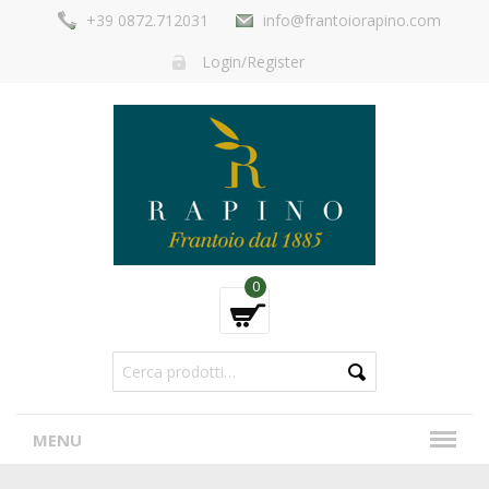
+39 0872.712031
info@frantoiorapino.com
Login/Register
0
MENU